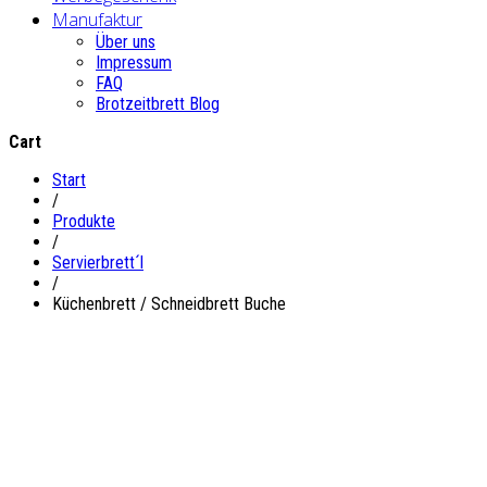
Manufaktur
Über uns
Impressum
FAQ
Brotzeitbrett Blog
Cart
Start
/
Produkte
/
Servierbrett´l
/
Küchenbrett / Schneidbrett Buche