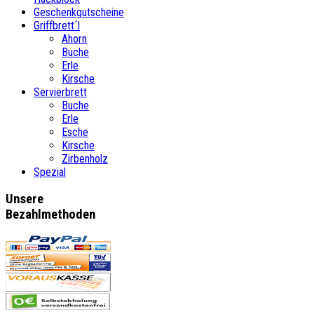
Geschenkgutscheine
Griffbrett´l
Ahorn
Buche
Erle
Kirsche
Servierbrett
Buche
Erle
Esche
Kirsche
Zirbenholz
Spezial
Unsere
Bezahlmethoden