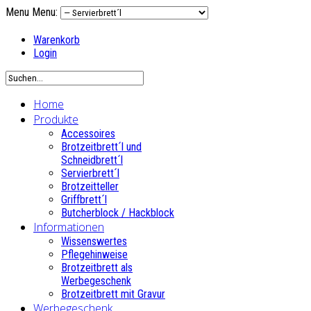
Menu
Menu:
Warenkorb
Login
Home
Produkte
Accessoires
Brotzeitbrett´l und
Schneidbrett´l
Servierbrett´l
Brotzeitteller
Griffbrett´l
Butcherblock / Hackblock
Informationen
Wissenswertes
Pflegehinweise
Brotzeitbrett als
Werbegeschenk
Brotzeitbrett mit Gravur
Werbegeschenk