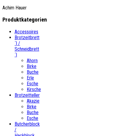
Achim Hauer
Produktkategorien
Accessoires
Brotzeitbrett
´l /
Schneidbrett
´l
Ahorn
Birke
Buche
Erle
Esche
Kirsche
Brotzeitteller
Akazie
Birke
Buche
Esche
Butcherblock
/
Hackblock