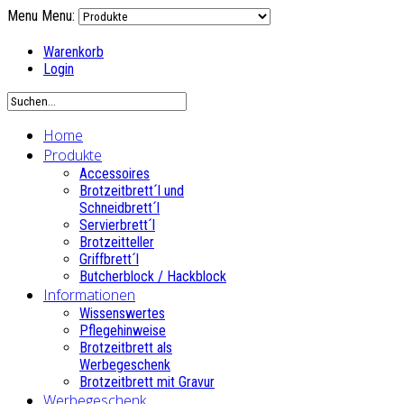
Menu
Menu:
Warenkorb
Login
Home
Produkte
Accessoires
Brotzeitbrett´l und
Schneidbrett´l
Servierbrett´l
Brotzeitteller
Griffbrett´l
Butcherblock / Hackblock
Informationen
Wissenswertes
Pflegehinweise
Brotzeitbrett als
Werbegeschenk
Brotzeitbrett mit Gravur
Werbegeschenk