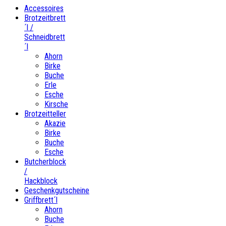
Accessoires
Brotzeitbrett
´l /
Schneidbrett
´l
Ahorn
Birke
Buche
Erle
Esche
Kirsche
Brotzeitteller
Akazie
Birke
Buche
Esche
Butcherblock
/
Hackblock
Geschenkgutscheine
Griffbrett´l
Ahorn
Buche