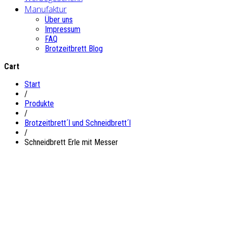
Manufaktur
Über uns
Impressum
FAQ
Brotzeitbrett Blog
Cart
Start
/
Produkte
/
Brotzeitbrett´l und Schneidbrett´l
/
Schneidbrett Erle mit Messer