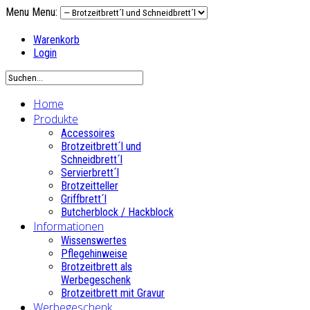
Menu
Menu:
Warenkorb
Login
Home
Produkte
Accessoires
Brotzeitbrett´l und
Schneidbrett´l
Servierbrett´l
Brotzeitteller
Griffbrett´l
Butcherblock / Hackblock
Informationen
Wissenswertes
Pflegehinweise
Brotzeitbrett als
Werbegeschenk
Brotzeitbrett mit Gravur
Werbegeschenk