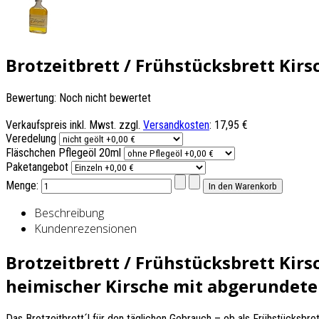
Brotzeitbrett / Frühstücksbrett Kirs
Bewertung: Noch nicht bewertet
Verkaufspreis inkl. Mwst. zzgl.
Versandkosten
:
17,95 €
Veredelung
Fläschchen Pflegeöl 20ml
Paketangebot
Menge:
Beschreibung
Kundenrezensionen
Brotzeitbrett / Frühstücksbrett Kirsc
heimischer Kirsche mit abgerundet
Das Brotzeitbrett´l für den täglichen Gebrauch – ob als Frühstücksbre