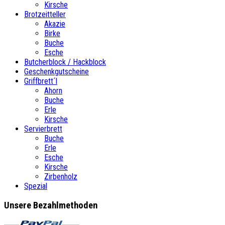
Kirsche
Brotzeitteller
Akazie
Birke
Buche
Esche
Butcherblock / Hackblock
Geschenkgutscheine
Griffbrett´l
Ahorn
Buche
Erle
Kirsche
Servierbrett
Buche
Erle
Esche
Kirsche
Zirbenholz
Spezial
Unsere Bezahlmethoden