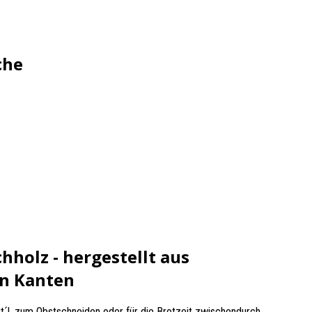
che
hholz - hergestellt aus
en Kanten
tt´l, zum Obstschneiden oder für die Brotzeit zwischendurch.