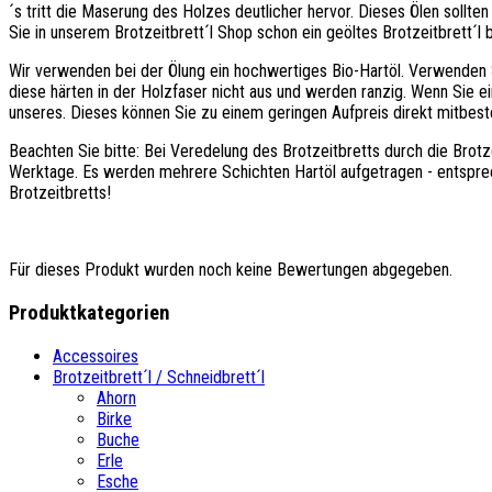
´s tritt die Maserung des Holzes deutlicher hervor. Dieses Ölen sollt
Sie in unserem Brotzeitbrett´l Shop schon ein geöltes Brotzeitbrett´l b
Wir verwenden bei der Ölung ein hochwertiges Bio-Hartöl. Verwenden S
diese härten in der Holzfaser nicht aus und werden ranzig. Wenn Sie e
unseres. Dieses können Sie zu einem geringen Aufpreis direkt mitbeste
Beachten Sie bitte: Bei Veredelung des Brotzeitbretts durch die Brotz
Werktage. Es werden mehrere Schichten Hartöl aufgetragen - entspre
Brotzeitbretts!
Für dieses Produkt wurden noch keine Bewertungen abgegeben.
Produktkategorien
Accessoires
Brotzeitbrett´l / Schneidbrett´l
Ahorn
Birke
Buche
Erle
Esche