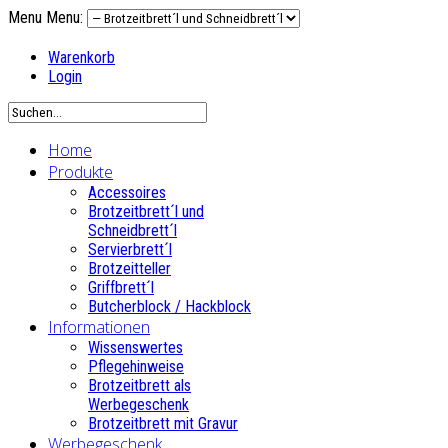
Menu
Menu:
Warenkorb
Login
Home
Produkte
Accessoires
Brotzeitbrett´l und
Schneidbrett´l
Servierbrett´l
Brotzeitteller
Griffbrett´l
Butcherblock / Hackblock
Informationen
Wissenswertes
Pflegehinweise
Brotzeitbrett als
Werbegeschenk
Brotzeitbrett mit Gravur
Werbegeschenk