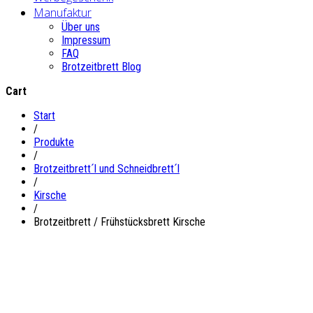
Manufaktur
Über uns
Impressum
FAQ
Brotzeitbrett Blog
Cart
Start
/
Produkte
/
Brotzeitbrett´l und Schneidbrett´l
/
Kirsche
/
Brotzeitbrett / Frühstücksbrett Kirsche