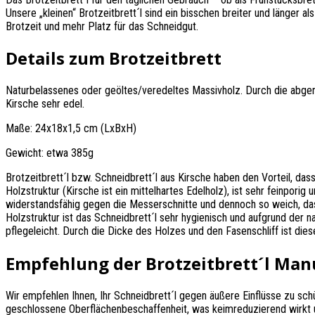
Unsere „kleinen“ Brotzeitbrett´l sind ein bisschen breiter und länger a
Brotzeit und mehr Platz für das Schneidgut.
Details zum Brotzeitbrett
Naturbelassenes oder geöltes/veredeltes Massivholz. Durch die abger
Kirsche sehr edel.
Maße: 24x18x1,5 cm (LxBxH)
Gewicht: etwa 385g
Brotzeitbrett´l bzw. Schneidbrett´l aus Kirsche haben den Vorteil, das
Holzstruktur (Kirsche ist ein mittelhartes Edelholz), ist sehr feinporig 
widerstandsfähig gegen die Messerschnitte und dennoch so weich, das
Holzstruktur ist das Schneidbrett´l sehr hygienisch und aufgrund der n
pflegeleicht. Durch die Dicke des Holzes und den Fasenschliff ist dies
Empfehlung der Brotzeitbrett´l Man
Wir empfehlen Ihnen, Ihr Schneidbrett´l gegen äußere Einflüsse zu sch
geschlossene Oberflächenbeschaffenheit, was keimreduzierend wirkt un