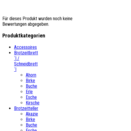
Für dieses Produkt wurden noch keine
Bewertungen abgegeben.
Produktkategorien
Accessoires
Brotzeitbrett
´l /
Schneidbrett
´l
Ahorn
Birke
Buche
Erle
Esche
Kirsche
Brotzeitteller
Akazie
Birke
Buche
Esche