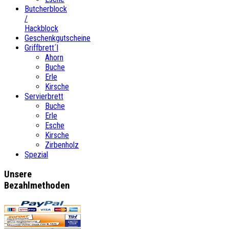
Butcherblock
/
Hackblock
Geschenkgutscheine
Griffbrett´l
Ahorn
Buche
Erle
Kirsche
Servierbrett
Buche
Erle
Esche
Kirsche
Zirbenholz
Spezial
Unsere
Bezahlmethoden