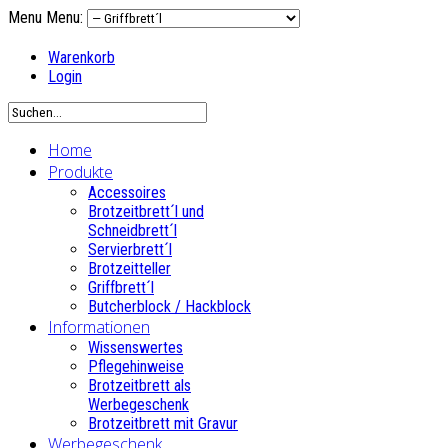
Menu
Menu:
Warenkorb
Login
Home
Produkte
Accessoires
Brotzeitbrett´l und
Schneidbrett´l
Servierbrett´l
Brotzeitteller
Griffbrett´l
Butcherblock / Hackblock
Informationen
Wissenswertes
Pflegehinweise
Brotzeitbrett als
Werbegeschenk
Brotzeitbrett mit Gravur
Werbegeschenk